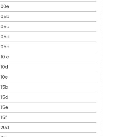
100e
105b
105c
105d
105e
110 c
110d
110e
115b
115d
115e
115f
120d