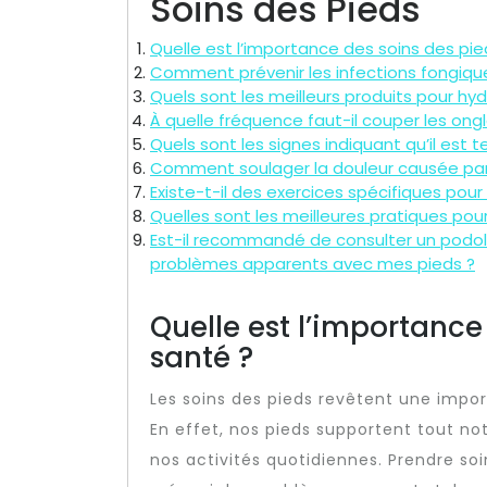
Soins des Pieds
Quelle est l’importance des soins des pie
Comment prévenir les infections fongiqu
Quels sont les meilleurs produits pour hy
À quelle fréquence faut-il couper les ong
Quels sont les signes indiquant qu’il es
Comment soulager la douleur causée par
Existe-t-il des exercices spécifiques pour
Quelles sont les meilleures pratiques pour
Est-il recommandé de consulter un podo
problèmes apparents avec mes pieds ?
Quelle est l’importance
santé ?
Les soins des pieds revêtent une impor
En effet, nos pieds supportent tout no
nos activités quotidiennes. Prendre s