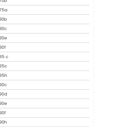
70b
75a
80b
80c
80e
80f
85 c
85c
85h
90c
90d
90e
90f
90h