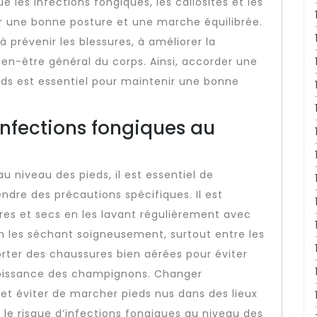
 les infections fongiques, les callosités et les
r une bonne posture et une marche équilibrée.
 prévenir les blessures, à améliorer la
bien-être général du corps. Ainsi, accorder une
ieds est essentiel pour maintenir une bonne
nfections fongiques au
u niveau des pieds, il est essentiel de
dre des précautions spécifiques. Il est
es et secs en les lavant régulièrement avec
en les séchant soigneusement, surtout entre les
porter des chaussures bien aérées pour éviter
 croissance des champignons. Changer
et éviter de marcher pieds nus dans des lieux
 le risque d’infections fongiques au niveau des