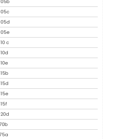
105b
105c
105d
105e
110 c
110d
110e
115b
115d
115e
115f
120d
70b
75a