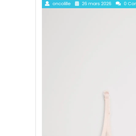
oncolille
26 mars 2026
0 Co