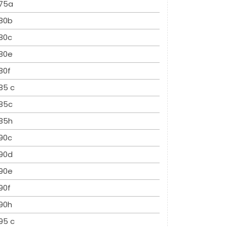
75a
80b
80c
80e
80f
85 c
85c
85h
90c
90d
90e
90f
90h
95 c