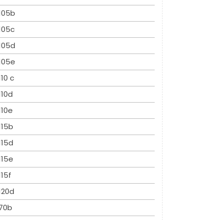
105b
105c
105d
105e
110 c
110d
110e
115b
115d
115e
115f
120d
70b