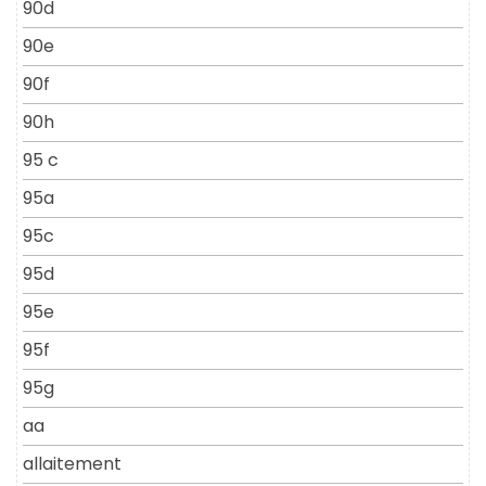
90d
90e
90f
90h
95 c
95a
95c
95d
95e
95f
95g
aa
allaitement