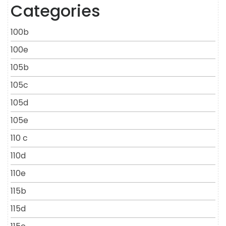
Categories
100b
100e
105b
105c
105d
105e
110 c
110d
110e
115b
115d