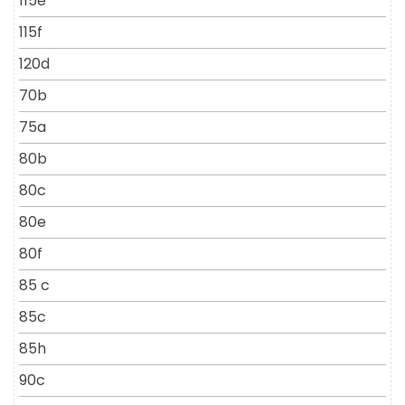
115e
115f
120d
70b
75a
80b
80c
80e
80f
85 c
85c
85h
90c