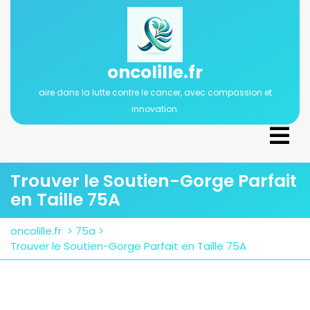
Passer
au
contenu
oncolille.fr
aire dans la lutte contre le cancer, avec compassion et
innovation.
Ope
Men
Trouver le Soutien-Gorge Parfait
en Taille 75A
oncolille.fr
>
75a
>
Trouver le Soutien-Gorge Parfait en Taille 75A