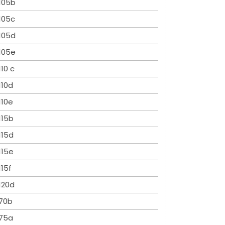
105b
105c
105d
105e
110 c
110d
110e
115b
115d
115e
115f
120d
70b
75a