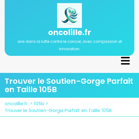
Passer
au
contenu
oncolille.fr
aire dans la lutte contre le cancer, avec compassion et
innovation.
Ope
Men
Trouver le Soutien-Gorge Parfait
en Taille 105B
oncolille.fr
>
105b
>
Trouver le Soutien-Gorge Parfait en Taille 105B