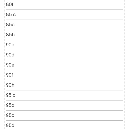
80f
85 c
85c
85h
90c
90d
90e
90f
90h
95 c
95a
95c
95d