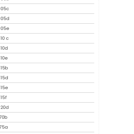
105c
105d
105e
110 c
110d
110e
115b
115d
115e
115f
120d
70b
75a