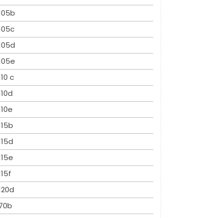
105b
105c
105d
105e
110 c
110d
110e
115b
115d
115e
115f
120d
70b