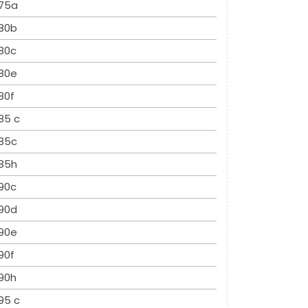
75a
80b
80c
80e
80f
85 c
85c
85h
90c
90d
90e
90f
90h
95 c