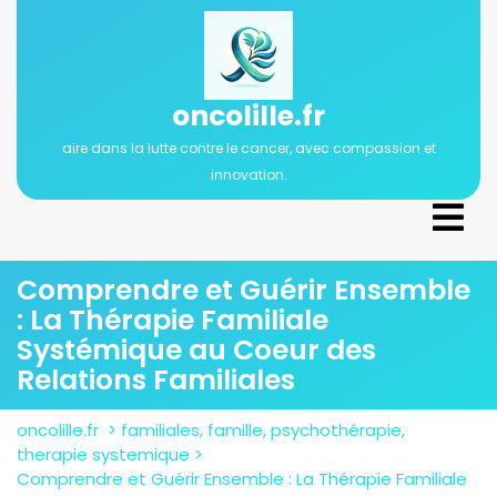
Passer
au
contenu
oncolille.fr
aire dans la lutte contre le cancer, avec compassion et
innovation.
Ope
Men
Comprendre et Guérir Ensemble
: La Thérapie Familiale
Systémique au Coeur des
Relations Familiales
oncolille.fr
>
familiales
,
famille
,
psychothérapie
,
therapie systemique
>
Comprendre et Guérir Ensemble : La Thérapie Familiale