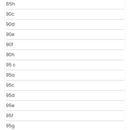
85h
90c
90d
90e
90f
90h
95 c
95a
95c
95d
95e
95f
95g