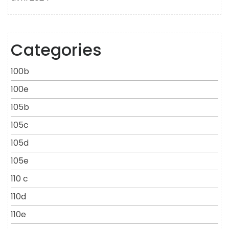
Categories
100b
100e
105b
105c
105d
105e
110 c
110d
110e