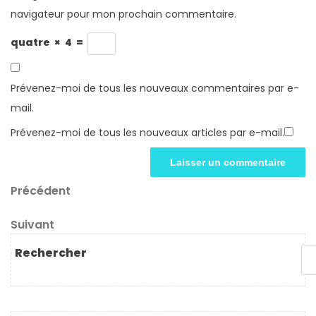
navigateur pour mon prochain commentaire.
quatre
×
4
=
Prévenez-moi de tous les nouveaux commentaires par e-
mail.
Prévenez-moi de tous les nouveaux articles par e-mail.
Navigation
Article
Précédent
précédent
de
Article
Suivant
l’article
suivant
Rechercher