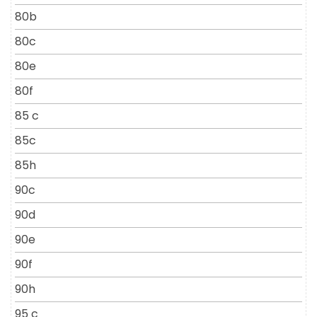
80b
80c
80e
80f
85 c
85c
85h
90c
90d
90e
90f
90h
95 c