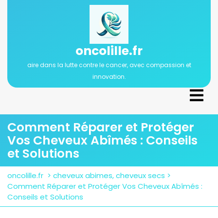
Passer
au
contenu
oncolille.fr
aire dans la lutte contre le cancer, avec compassion et
innovation.
Ope
Men
Comment Réparer et Protéger
Vos Cheveux Abîmés : Conseils
et Solutions
oncolille.fr
>
cheveux abimes
,
cheveux secs
>
Comment Réparer et Protéger Vos Cheveux Abîmés :
Conseils et Solutions