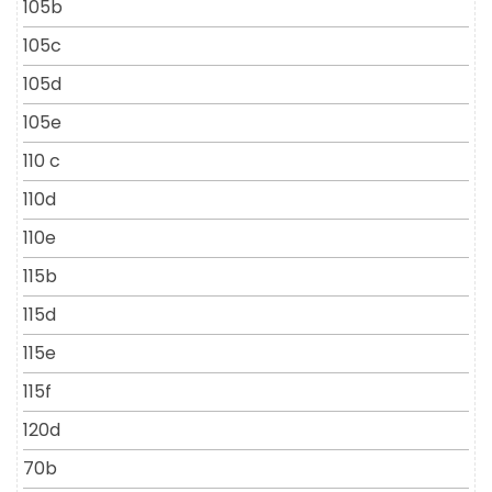
105b
105c
105d
105e
110 c
110d
110e
115b
115d
115e
115f
120d
70b