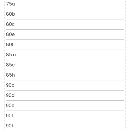
75a
80b
80c
80e
80f
85 c
85c
85h
90c
90d
90e
90f
90h