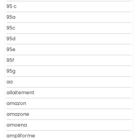
95 c
95a
95c
95d
95e
95f
95g
aa
allaitement
amazon
amazone
amoena
ampliforme