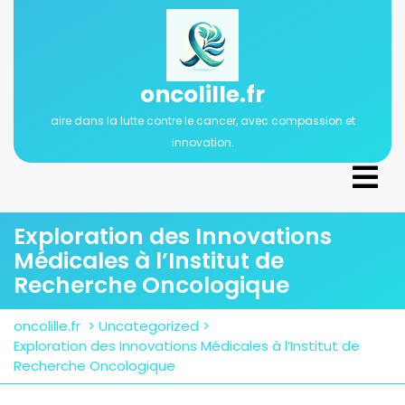
Passer
au
contenu
oncolille.fr
aire dans la lutte contre le cancer, avec compassion et
innovation.
Ope
Men
Exploration des Innovations
Médicales à l’Institut de
Recherche Oncologique
oncolille.fr
>
Uncategorized
>
Exploration des Innovations Médicales à l’Institut de
Recherche Oncologique