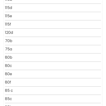
115d
115e
115f
120d
70b
75a
80b
80c
80e
80f
85 c
85c