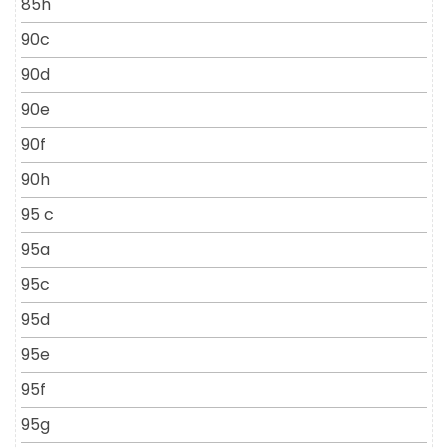
85h
90c
90d
90e
90f
90h
95 c
95a
95c
95d
95e
95f
95g