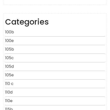
Categories
100b
100e
105b
105c
105d
105e
110 c
110d
110e
115b